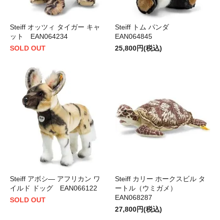
Steiff オッツィ タイガー キャ
Steiff トム パンダ
ット EAN064234
EAN064845
SOLD OUT
25,800円(税込)
Steiff アボシ― アフリカン ワ
Steiff カリー ホークスビル タ
イルド ドッグ EAN066122
ートル（ウミガメ）
EAN068287
SOLD OUT
27,800円(税込)