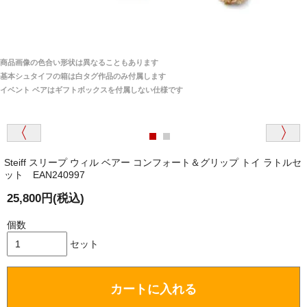
どはかかりますか？
商品は全て当店へ入荷させたのち欠品を行いお客様
宅へお届けします。
商品画像の色合い形状は異なることもあります
関税はすべて当店にて処理しますのでお客様のご負担
大阪府 Y・W 様 （男性）
基本シュタイフの箱は白タグ作品のみ付属します
は一切ありません。
「取り扱っているNetショップで一番信用出来
イベント ベアはギフトボックスを付属しない仕様です
そうだった」
商品が届くまでにはどのくらいの期間がかかります
か？
Steiff スリープ ウィル ベアー コンフォート＆グリップ トイ ラトルセ
国内で一度検品をしますので、決済確認後、２～４
ット EAN240997
兵庫県 A・K 様 （女性）
週間でのお届けとなります。
「ベアちゃんの紹介分が丁寧に書かれていたこ
25,800円(税込)
尚、オーダー注文の場合は４～８週間でのお届けとな
と（いつの作品など）」
ります。
個数
（稀に、通関手続き等に時間がかかり、納期が遅れる
場合がありますので、ご了承の程よろしくお願い致し
セット
ます。）
埼玉県 K・I 様 （女性）
カートに入れる
注文のキャンセルは可能ですか？
「購入してから商品到着までメールを何度か頂