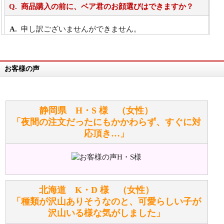
商品購入の前に、ベア君のお顔選びはできますか？
申し訳ございませんができません。
詳細は
こちら
お客様の声
万が一欲しい商品が見つからない場合は、探して取り
寄せてもらうことはできますか？
お任せください！それは当店が謡っています「おも
静岡県 H・S 様 （女性）
てなしの心」で対応させていただきます。
「夜間の注文だったにもかかわらず、すぐに対
応頂き…」
シュタイフのぬいぐるみは洗濯できますか？ ぬいぐ
るみのお手入れ方法を教えてください。
洗濯できるのとできないのがあります。
詳しくは
こちら
をご覧ください。
北海道 K・D 様 （女性）
「種類が沢山ありそうなのと、可愛らしい子が
沢山いる様な気がしました」
ぬいぐるみの耳に付いているボタンやタグに、何か意