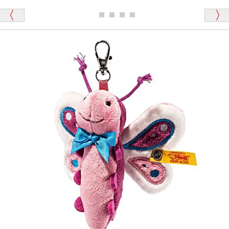
ディベアがいます。
栃木県 K・T 様 （男性）
「スクエーカー内蔵」と記載しておりますので、ぜひ
探してみてください。
「前に買ったことがあったお店でしたので」
シュタイフ社製品の実物を見ることはできますか？
当店はネット販売ですので実物をお見せすることが
千葉県 U・Y 様 （女性）
できません。
「ChatGPTを利用したところ「くまの小屋」さ
んを紹介され…」
海外からのお取り寄せと言うことですが、商品はきち
んと届きますか？
ご安心ください！商品は確実にお届けします。
埼玉県 S・W 様
「送られる際にメールなどで届けて頂きとても
安心感がありました」
商品は直接海外から届くのですか。受取の際、関税な
どはかかりますか？
商品は全て当店へ入荷させたのち欠品を行いお客様