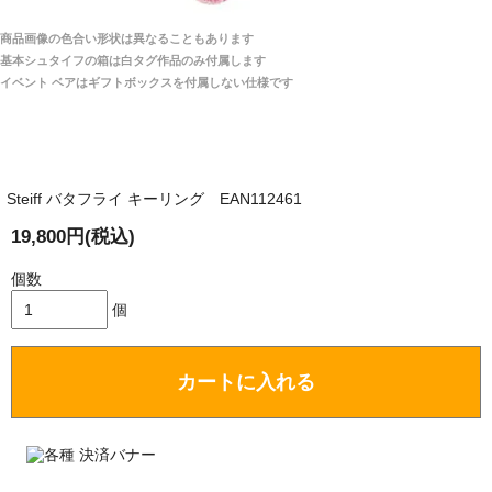
宅へお届けします。
商品画像の色合い形状は異なることもあります
関税はすべて当店にて処理しますのでお客様のご負担
大阪府 Y・W 様 （男性）
基本シュタイフの箱は白タグ作品のみ付属します
は一切ありません。
「取り扱っているNetショップで一番信用出来
イベント ベアはギフトボックスを付属しない仕様です
そうだった」
商品が届くまでにはどのくらいの期間がかかります
か？
Steiff バタフライ キーリング EAN112461
国内で一度検品をしますので、決済確認後、２～４
兵庫県 A・K 様 （女性）
週間でのお届けとなります。
19,800円(税込)
「ベアちゃんの紹介分が丁寧に書かれていたこ
尚、オーダー注文の場合は４～８週間でのお届けとな
と（いつの作品など）」
ります。
個数
（稀に、通関手続き等に時間がかかり、納期が遅れる
個
場合がありますので、ご了承の程よろしくお願い致し
ます。）
カートに入れる
埼玉県 K・I 様 （女性）
注文のキャンセルは可能ですか？
「購入してから商品到着までメールを何度か頂
き、対応に誠実さを感じました」
お取り寄せ商品となっておりますため、仕入先へ発
注後のキャンセルは受け付けかねます。