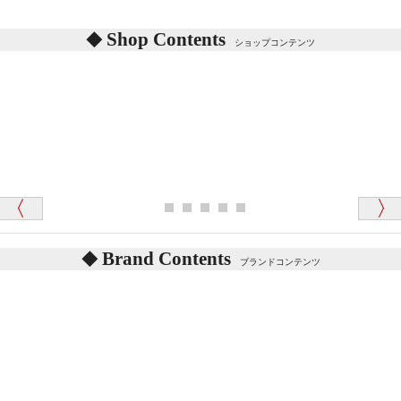
シリアルNO付きやクラブ限定などいろいろと意味が
あります。
東京都 M・K 様 （女性）
Shop Contents
詳しくは
こちら
をご覧ください。
ショップコンテンツ
「対応はどちらも丁寧でした。値段と他の融通
がきいたのがくまの小屋様です」
テディベアを横にすると音が鳴ります、なぜでしょう
か？
シュタイフのテディベアには、鳴くタイプのテディ
ベアがいます。
愛媛県 K・T 様 （男性）
お腹の中にグロウラーという部品を内臓しています。
「商品説明が細やかで丁寧であったことです」
体をねかせたりおこしたりすると「グーグー」と鳴く
タイプを『グロウラー』といいます。
鳴くタイプのテディベアには、「グロウラー内蔵」と
Brand Contents
ブランドコンテンツ
記載しておりますので、ぜひ探してみてください。
東京都 M・K 様 （女性）
「その他のお店で探したところ「くまの小屋」
テディベアのお腹を押すと「キュッキュッ」と音が鳴
が一番信頼できそうだったので
ります、なぜでしょうか？
シュタイフのテディベアには、おなかを押すと「キ
ュッキュッ」と音が鳴る『スクエーカー』が入ったテ