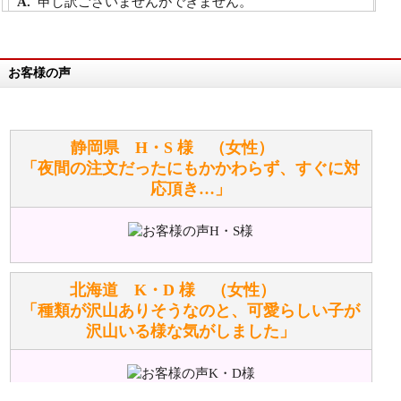
申し訳ございませんができません。
詳細は
こちら
お客様の声
万が一欲しい商品が見つからない場合は、探して取り
寄せてもらうことはできますか？
お任せください！それは当店が謡っています「おも
静岡県 H・S 様 （女性）
てなしの心」で対応させていただきます。
「夜間の注文だったにもかかわらず、すぐに対
応頂き…」
シュタイフのぬいぐるみは洗濯できますか？ ぬいぐ
るみのお手入れ方法を教えてください。
洗濯できるのとできないのがあります。
詳しくは
こちら
をご覧ください。
北海道 K・D 様 （女性）
「種類が沢山ありそうなのと、可愛らしい子が
沢山いる様な気がしました」
ぬいぐるみの耳に付いているボタンやタグに、何か意
味などがありますか？