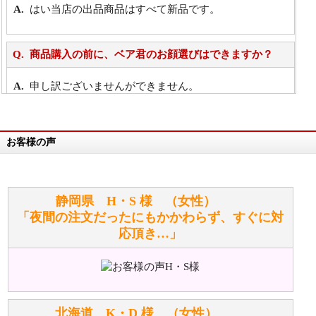
はい当店の出品商品はすべて新品です。
商品購入の前に、ベア君のお顔選びはできますか？
申し訳ございませんができません。
詳細は
こちら
お客様の声
万が一欲しい商品が見つからない場合は、探して取り
寄せてもらうことはできますか？
お任せください！それは当店が謡っています「おも
静岡県 H・S 様 （女性）
てなしの心」で対応させていただきます。
「夜間の注文だったにもかかわらず、すぐに対
応頂き…」
シュタイフのぬいぐるみは洗濯できますか？ ぬいぐ
るみのお手入れ方法を教えてください。
洗濯できるのとできないのがあります。
詳しくは
こちら
をご覧ください。
北海道 K・D 様 （女性）