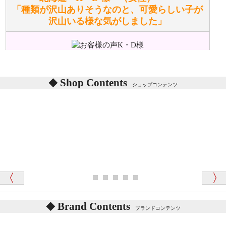
「種類が沢山ありそうなのと、可愛らしい子が
沢山いる様な気がしました」
ぬいぐるみの耳に付いているボタンやタグに、何か意
味などがありますか？
シリアルNO付きやクラブ限定などいろいろと意味が
あります。
東京都 M・K 様 （女性）
Shop Contents
詳しくは
こちら
をご覧ください。
ショップコンテンツ
「対応はどちらも丁寧でした。値段と他の融通
がきいたのがくまの小屋様です」
テディベアを横にすると音が鳴ります、なぜでしょう
か？
シュタイフのテディベアには、鳴くタイプのテディ
ベアがいます。
愛媛県 K・T 様 （男性）
お腹の中にグロウラーという部品を内臓しています。
「商品説明が細やかで丁寧であったことです」
体をねかせたりおこしたりすると「グーグー」と鳴く
タイプを『グロウラー』といいます。
鳴くタイプのテディベアには、「グロウラー内蔵」と
Brand Contents
ブランドコンテンツ
記載しておりますので、ぜひ探してみてください。