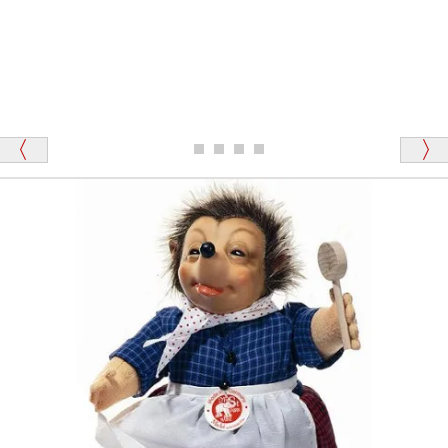
東京都 M・K 様 （女性）
「その他のお店で探したところ「くまの小屋」
テディベアのお腹を押すと「キュッキュッ」と音が鳴
が一番信頼できそうだったので
ります、なぜでしょうか？
シュタイフのテディベアには、おなかを押すと「キ
ュッキュッ」と音が鳴る『スクエーカー』が入ったテ
ディベアがいます。
栃木県 K・T 様 （男性）
「スクエーカー内蔵」と記載しておりますので、ぜひ
探してみてください。
「前に買ったことがあったお店でしたので」
シュタイフ社製品の実物を見ることはできますか？
当店はネット販売ですので実物をお見せすることが
千葉県 U・Y 様 （女性）
できません。
「ChatGPTを利用したところ「くまの小屋」さ
んを紹介され…」
海外からのお取り寄せと言うことですが、商品はきち
んと届きますか？
ご安心ください！商品は確実にお届けします。