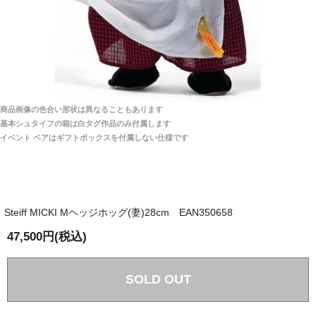
埼玉県 S・W 様
「送られる際にメールなどで届けて頂きとても
安心感がありました」
商品は直接海外から届くのですか。受取の際、関税な
どはかかりますか？
商品は全て当店へ入荷させたのち欠品を行いお客様
宅へお届けします。
商品画像の色合い形状は異なることもあります
関税はすべて当店にて処理しますのでお客様のご負担
大阪府 Y・W 様 （男性）
基本シュタイフの箱は白タグ作品のみ付属します
は一切ありません。
「取り扱っているNetショップで一番信用出来
イベント ベアはギフトボックスを付属しない仕様です
そうだった」
商品が届くまでにはどのくらいの期間がかかります
か？
Steiff MICKI Mヘッジホッグ(妻)28cm EAN350658
国内で一度検品をしますので、決済確認後、２～４
兵庫県 A・K 様 （女性）
週間でのお届けとなります。
47,500円(税込)
「ベアちゃんの紹介分が丁寧に書かれていたこ
尚、オーダー注文の場合は４～８週間でのお届けとな
と（いつの作品など）」
ります。
（稀に、通関手続き等に時間がかかり、納期が遅れる
SOLD OUT
場合がありますので、ご了承の程よろしくお願い致し
ます。）