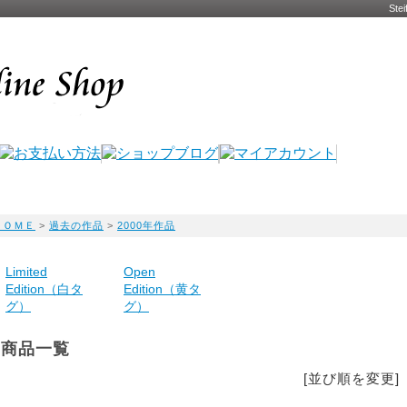
St
ＨＯＭＥ
>
過去の作品
>
2000年作品
Limited
Open
Edition（白タ
Edition（黄タ
グ）
グ）
商品一覧
[並び順を変更]