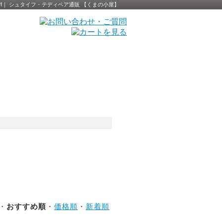
eiff｜ シュタイフ・テディベア通販 【くまの小屋】
 ・
おすすめ順
・
価格順
・
新着順