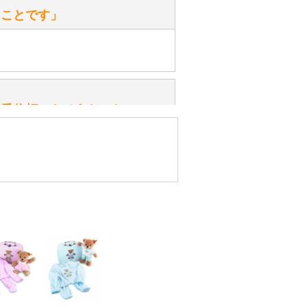
たことです」
ッ」と音が鳴る『スクエーカー』が
みてください。
性）
一番信頼できそうだったので
ん。
きますか？
性）
したので」
かりますか？
性）
けします。
ありません。
屋」さんを紹介され…」