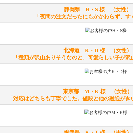
静岡県 H・S 様 （女
洗濯できるのとできないのがあります。
「夜間の注文だったにもかかわらず、す
詳しくは
こちら
をご覧ください。
ぬいぐるみの耳に付いているボタンやタグに、何か意味など
シリアルNO付きやクラブ限定などいろいろと意味があります
北海道 K・D 様 （女
詳しくは
こちら
をご覧ください。
「種類が沢山ありそうなのと、可愛らしい子が沢
テディベアを横にすると音が鳴ります、なぜでしょうか？
シュタイフのテディベアには、鳴くタイプのテディベアがい
東京都 M・K 様 （女
お腹の中にグロウラーという部品を内臓しています。
「対応はどちらも丁寧でした。値段と他の融通がき
体をねかせたりおこしたりすると「グーグー」と鳴くタイプ
鳴くタイプのテディベアには、「グロウラー内蔵」と記載し
ださい。
愛媛県 K・T 様 （男
テディベアのお腹を押すと「キュッキュッ」と音が鳴ります