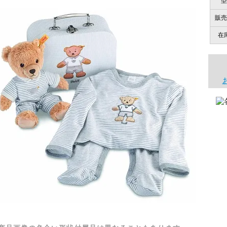
型
販売
在