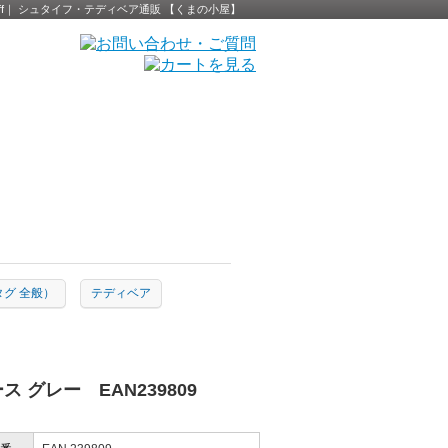
Steiff｜ シュタイフ・テディベア通販 【くまの小屋】
黄タグ 全般）
テディベア
ス グレー EAN239809