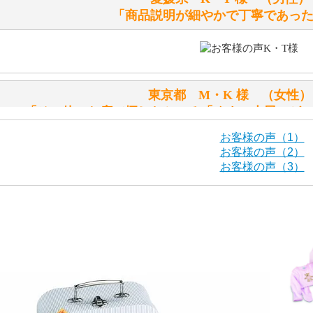
「商品説明が細やかで丁寧であっ
シュタイフのテディベアには、おなかを押すと「キュッキュ
入ったテディベアがいます。
「スクエーカー内蔵」と記載しておりますので、ぜひ探して
東京都 M・K 様 （女
シュタイフ社製品の実物を見ることはできますか？
「その他のお店で探したところ「くまの小屋」が
当店はネット販売ですので実物をお見せすることができませ
お客様の声（1）
お客様の声（2）
お客様の声（3）
海外からのお取り寄せと言うことですが、商品はきちんと届
栃木県 K・T 様 （男
「前に買ったことがあったお店で
ご安心ください！商品は確実にお届けします。
商品は直接海外から届くのですか。受取の際、関税などはか
千葉県 U・Y 様 （女
商品は全て当店へ入荷させたのち欠品を行いお客様宅へお届
関税はすべて当店にて処理しますのでお客様のご負担は一切
「ChatGPTを利用したところ「くまの小