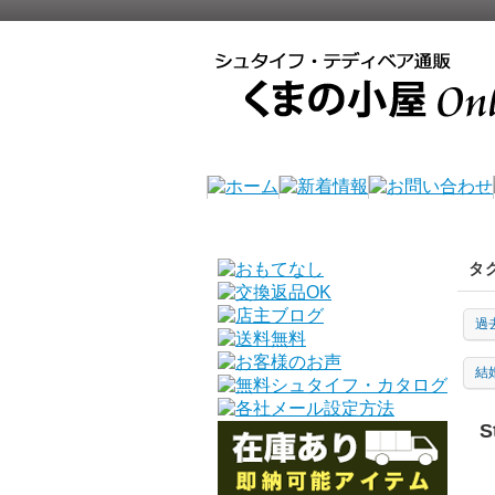
タ
過
結
S