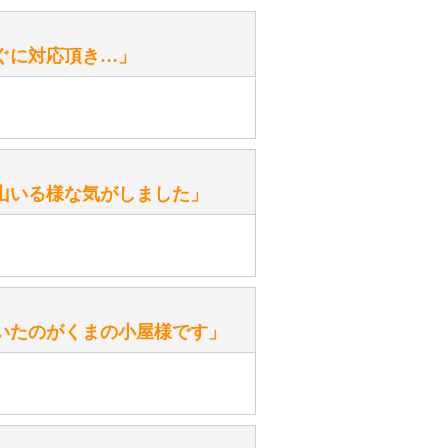
性）
ぐに対応頂き…」
がありますか？
。
性）
山いる様な気がしました」
ます。
性）
いたのがくまの小屋様です」
を『グロウラー』といいます。
ておりますので、ぜひ探してみてく
性）
、なぜでしょうか？