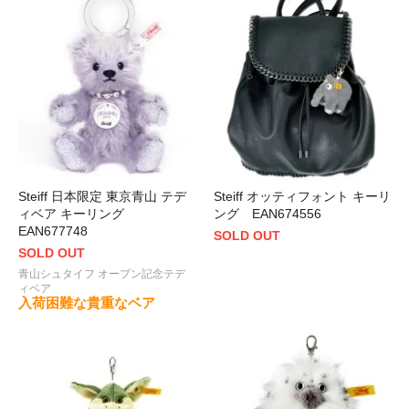
Steiff 日本限定 東京青山 テデ
Steiff オッティフォント キーリ
ィベア キーリング
ング EAN674556
EAN677748
SOLD OUT
SOLD OUT
青山シュタイフ オープン記念テデ
ィベア
入荷困難な貴重なベア